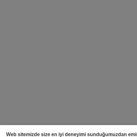
Web sitemizde size en iyi deneyimi sunduğumuzdan emin 