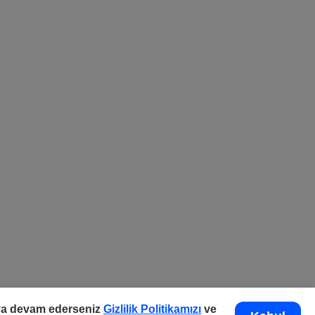
aya devam ederseniz
Gizlilik Politikamızı
ve