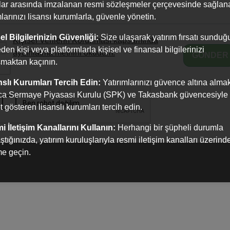
AYLARDA ARANAN NITELIKLER
ar arasında imzalanan resmi sözleşmeler çerçevesinde sağlanab
mlarınızı lisansı kurumlarla, güvenle yönetin.
ozisyonun gerektirdiği eğitim, iş tecrübe ve temel yetkin
el Bilgilerinizin Güvenliği:
Size ulaşarak yatırım fırsatı sundu
Kişisel Verilerin Korunması kapsamında
18 yaşını doldurmuş olmak,
den kişi veya platformlarla kişisel ve finansal bilgilerinizi
aydınlatma metnini okudum.
GÖNDER
Kamu haklarından mahrum bulunmamak,
maktan kaçının.
rkek adaylar için, askerlik görevini tamamlamış ya da en a
nslı Kurumları Tercih Edin:
Yatırımlarınızı güvence altına almak
ca Sermaye Piyasası Kurulu (SPK) ve Takasbank güvencesiyle
çmişinizi
info@inveoportfoy.com
adresine gönderebilirsi
et gösteren lisanslı kurumları tercih edin.
 İletişim Kanallarını Kullanın:
Herhangi bir şüpheli durumla
aştığınızda, yatırım kuruluşlarıyla resmi iletişim kanalları üzerind
ime geçin.