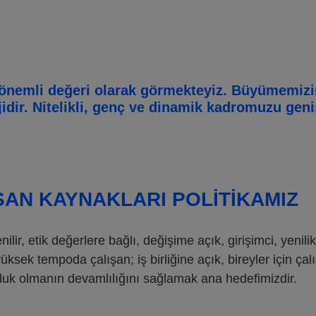
n önemli değeri olarak görmekteyiz. Büyümemiz
jidir. Nitelikli, genç ve dinamik kadromuzu gen
SAN KAYNAKLARI POLITIKAMIZ
ilir, etik değerlere bağlı, değişime açık, girişimci, yenil
yüksek tempoda çalışan; iş birliğine açık, bireyler için ça
uluk olmanın devamlılığını sağlamak ana hedefimizdir.