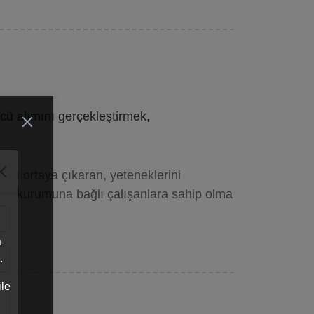
ücü alımını gerçekleştirmek,
arını ortaya çıkaran, yeteneklerini
ek, kurumuna bağlı çalışanlara sahip olma
a
.
ile