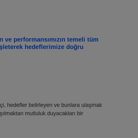
in ve performansımızın temeli tüm
işleterek hedeflerimize doğru
ikçi, hedefler belirleyen ve bunlara ulaşmak
lışılmaktan mutluluk duyacakları bir