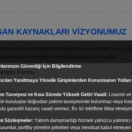
SAN KAYNAKLARI VIZYONUMUZ
 hedef ve stratejilerimiz doğrultusunda nitelikli insan g
anlarımızın verimliliğini ve mutluluğunu artırmaktır.
mlarınızın Güvenliği İçin Bilgilendirme
letişim Formu
layışla Inveo Portföy çalışanlarının enerji ve yaratıcılıkl
mcıları Yanıltmaya Yönelik Girişimlerden Korunmanın Yolları
ilemeye uygun bir iş ortamı yaratarak, motivasyonu yüks
ibini benimsemiştir.
rım Tavsiyesi ve Kısa Sürede Yüksek Getiri Vaadi:
Lisanslı ve
lir kuruluşlar doğrudan yatırım tavsiyesinde bulunmaz veya kıs
a garantili kazanç vaadi vermez. Bu tür tekliflere itibar etmeyin
i Sözleşmeler:
Yatırım danışmanlığı hizmeti yalnızca yatırımcı 
kurumlar, portföy yönetim şirketleri veya mevduat kabul etmeyen